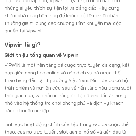
loạt ưu đãi hấp dẫn, Vipwin là lựa chọn hoàn hảo cho
những ai yêu thích sự tiện lợi và đẳng cấp. Hãy cùng
khám phá ngay hôm nay để không bỏ lỡ cơ hội nhận
thưởng giá trị cùng các chương trình khuyến mãi độc
quyền tại Vipwin!
Vipwin là gì?
Giới thiệu tổng quan về Vipwin
VIPWIN là một nền tảng cá cược trực tuyến đa dạng, kết
hợp giữa sòng bạc online và các dịch vụ cá cược thể
thao hàng đầu tại thị trường Việt Nam. Mình đã có cơ hội
trải nghiệm và nghiên cứu sâu về nền tảng này trong suốt
thời gian qua, và phải nói rằng đã tạo được dấu ấn riêng
nhờ vào hệ thống trò chơi phong phú và dịch vụ khách
hàng chuyên nghiệp.
Lĩnh vực hoạt động chính của tập trung vào cá cược thể
thao, casino trực tuyến, slot game, xổ số và gần đây là