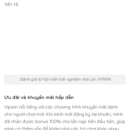
tiền tệ.
Đánh giá từ hội viên trải nghiệm nhà cái VIPWIN
Ưu đãi và khuyến mãi hấp dẫn
Vipwin nổi tiếng với các chương trình khuyến mãi dành
cho người chơi mới. Khi mình mới đăng ký tài khoản, mình
đã nhận được bonus 100% cho lần nạp tiền đầu tiên, giúp
mình có thêm vốn để khám phá các trò chơi khác nhau