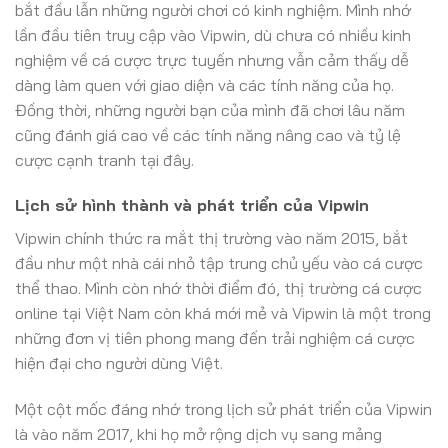
bắt đầu lẫn những người chơi có kinh nghiệm. Mình nhớ
lần đầu tiên truy cập vào Vipwin, dù chưa có nhiều kinh
nghiệm về cá cược trực tuyến nhưng vẫn cảm thấy dễ
dàng làm quen với giao diện và các tính năng của họ.
Đồng thời, những người bạn của mình đã chơi lâu năm
cũng đánh giá cao về các tính năng nâng cao và tỷ lệ
cược cạnh tranh tại đây.
Lịch sử hình thành và phát triển của Vipwin
Vipwin chính thức ra mắt thị trường vào năm 2015, bắt
đầu như một nhà cái nhỏ tập trung chủ yếu vào cá cược
thể thao. Mình còn nhớ thời điểm đó, thị trường cá cược
online tại Việt Nam còn khá mới mẻ và Vipwin là một trong
những đơn vị tiên phong mang đến trải nghiệm cá cược
hiện đại cho người dùng Việt.
Một cột mốc đáng nhớ trong lịch sử phát triển của Vipwin
là vào năm 2017, khi họ mở rộng dịch vụ sang mảng