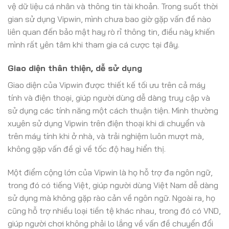
vệ dữ liệu cá nhân và thông tin tài khoản. Trong suốt thời
gian sử dụng Vipwin, mình chưa bao giờ gặp vấn đề nào
liên quan đến bảo mật hay rò rỉ thông tin, điều này khiến
mình rất yên tâm khi tham gia cá cược tại đây.
Giao diện thân thiện, dễ sử dụng
Giao diện của Vipwin được thiết kế tối ưu trên cả máy
tính và điện thoại, giúp người dùng dễ dàng truy cập và
sử dụng các tính năng một cách thuận tiện. Mình thường
xuyên sử dụng Vipwin trên điện thoại khi di chuyển và
trên máy tính khi ở nhà, và trải nghiệm luôn mượt mà,
không gặp vấn đề gì về tốc độ hay hiển thị.
Một điểm cộng lớn của Vipwin là họ hỗ trợ đa ngôn ngữ,
trong đó có tiếng Việt, giúp người dùng Việt Nam dễ dàng
sử dụng mà không gặp rào cản về ngôn ngữ. Ngoài ra, họ
cũng hỗ trợ nhiều loại tiền tệ khác nhau, trong đó có VND,
giúp người chơi không phải lo lắng về vấn đề chuyển đổi