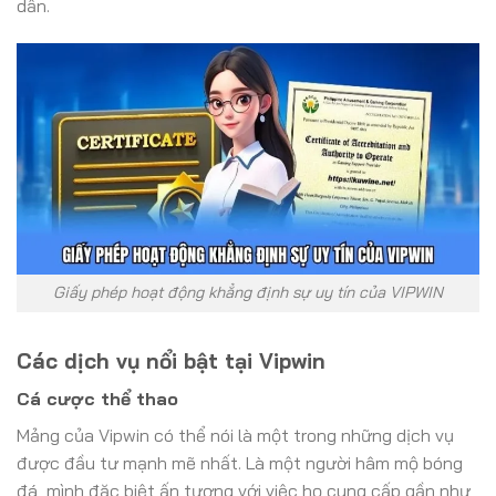
dẫn.
Giấy phép hoạt động khẳng định sự uy tín của VIPWIN
Các dịch vụ nổi bật tại Vipwin
Cá cược thể thao
Mảng của Vipwin có thể nói là một trong những dịch vụ
được đầu tư mạnh mẽ nhất. Là một người hâm mộ bóng
đá, mình đặc biệt ấn tượng với việc họ cung cấp gần như