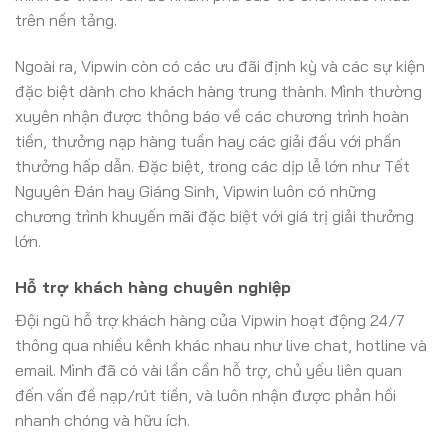
trên nền tảng.
Ngoài ra, Vipwin còn có các ưu đãi định kỳ và các sự kiện
đặc biệt dành cho khách hàng trung thành. Mình thường
xuyên nhận được thông báo về các chương trình hoàn
tiền, thưởng nạp hàng tuần hay các giải đấu với phần
thưởng hấp dẫn. Đặc biệt, trong các dịp lễ lớn như Tết
Nguyên Đán hay Giáng Sinh, Vipwin luôn có những
chương trình khuyến mãi đặc biệt với giá trị giải thưởng
lớn.
Hỗ trợ khách hàng chuyên nghiệp
Đội ngũ hỗ trợ khách hàng của Vipwin hoạt động 24/7
thông qua nhiều kênh khác nhau như live chat, hotline và
email. Mình đã có vài lần cần hỗ trợ, chủ yếu liên quan
đến vấn đề nạp/rút tiền, và luôn nhận được phản hồi
nhanh chóng và hữu ích.