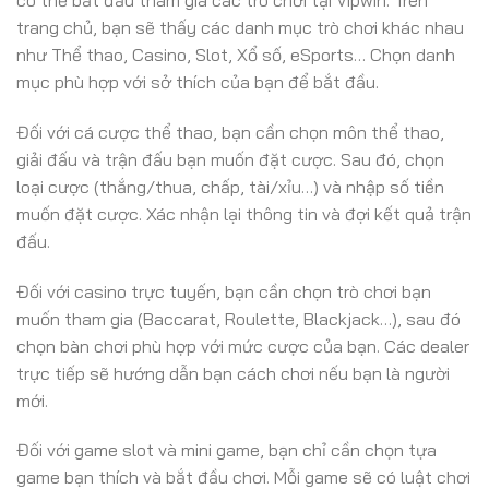
trang chủ, bạn sẽ thấy các danh mục trò chơi khác nhau
như Thể thao, Casino, Slot, Xổ số, eSports… Chọn danh
mục phù hợp với sở thích của bạn để bắt đầu.
Đối với cá cược thể thao, bạn cần chọn môn thể thao,
giải đấu và trận đấu bạn muốn đặt cược. Sau đó, chọn
loại cược (thắng/thua, chấp, tài/xỉu…) và nhập số tiền
muốn đặt cược. Xác nhận lại thông tin và đợi kết quả trận
đấu.
Đối với casino trực tuyến, bạn cần chọn trò chơi bạn
muốn tham gia (Baccarat, Roulette, Blackjack…), sau đó
chọn bàn chơi phù hợp với mức cược của bạn. Các dealer
trực tiếp sẽ hướng dẫn bạn cách chơi nếu bạn là người
mới.
Đối với game slot và mini game, bạn chỉ cần chọn tựa
game bạn thích và bắt đầu chơi. Mỗi game sẽ có luật chơi