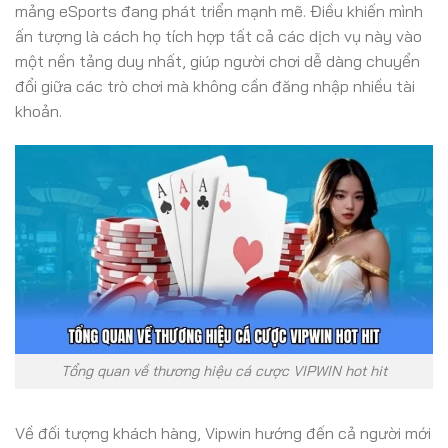
mảng eSports đang phát triển mạnh mẽ. Điều khiến mình
ấn tượng là cách họ tích hợp tất cả các dịch vụ này vào
một nền tảng duy nhất, giúp người chơi dễ dàng chuyển
đổi giữa các trò chơi mà không cần đăng nhập nhiều tài
khoản.
Tổng quan về thương hiệu cá cược VIPWIN hot hit
Về đối tượng khách hàng, Vipwin hướng đến cả người mới