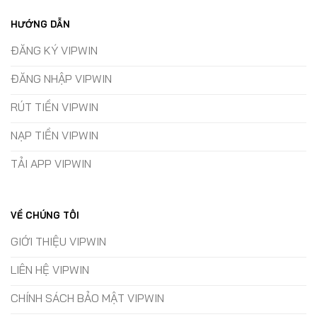
HƯỚNG DẪN
ĐĂNG KÝ VIPWIN
ĐĂNG NHẬP VIPWIN
RÚT TIỀN VIPWIN
NẠP TIỀN VIPWIN
TẢI APP VIPWIN
VỀ CHÚNG TÔI
GIỚI THIỆU VIPWIN
LIÊN HỆ VIPWIN
CHÍNH SÁCH BẢO MẬT VIPWIN