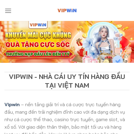
Skip
to
content
VIPWIN - NHÀ CÁI UY TÍN HÀNG ĐẦU
TẠI VIỆT NAM
Vipwin
– nền tảng giải trí và cá cược trực tuyến hàng
đầu, mang đến trải nghiệm đỉnh cao với đa dạng dịch vụ
như cá cược thể thao, casino trực tuyến, game slot, và
xổ số. Với giao diện thân thiện, bảo mật tối ưu và hàng