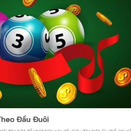
heo Đầu Đuôi