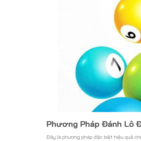
Phương Pháp Đánh Lô Đ
Đây là phương pháp đặc biệt hiệu quả ch