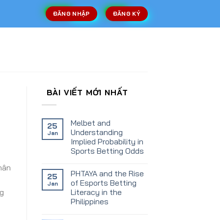
ĐĂNG NHẬP
ĐĂNG KÝ
BÀI VIẾT MỚI NHẤT
Melbet and
25
Understanding
Jan
Implied Probability in
Sports Betting Odds
hân
PHTAYA and the Rise
25
of Esports Betting
Jan
Literacy in the
ng
Philippines