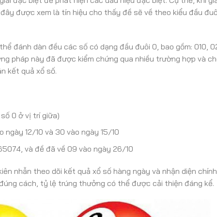
ải đặc biệt để phát hiện các dấu hiệu đặc biệt. Cụ thể, khi giả
a, đây được xem là tín hiệu cho thấy đề sẽ về theo kiểu đầu đuô
ó thể đánh dàn đều các số có dạng đầu đuôi 0, bao gồm: 010, 0
ơng pháp này đã được kiểm chứng qua nhiều trường hợp và c
n kết quả xổ số.
ố 0 ở vị trí giữa)
ào ngày 12/10 và 30 vào ngày 15/10
à 65074, và đề đã về 09 vào ngày 26/10
kiên nhẫn theo dõi kết quả xổ số hàng ngày và nhận diện chính
 đúng cách, tỷ lệ trúng thưởng có thể được cải thiện đáng kể.