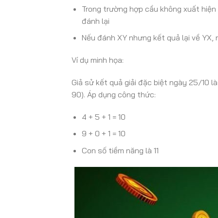
Trong trường hợp cầu không xuất hiện t
đánh lại
Nếu đánh XY nhưng kết quả lại về YX, 
Ví dụ minh họa:
Giả sử kết quả giải đặc biệt ngày 25/10 là
90). Áp dụng công thức:
4 + 5 + 1 = 10
9 + 0 + 1 = 10
Con số tiềm năng là 11