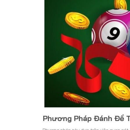
Phương Pháp Đánh Đề T