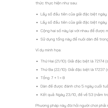
thức thực hiện như sau:
Lấy số đầu tiên của giải đặc biệt ngày
Lấy số đầu tiên của giải đặc biệt ngày
Cộng hai số này lại với nhau để được 
Sử dụng tổng này để nuôi dàn đề tron
Ví dụ minh họa:
Thứ Hai (21/10): Giải đặc biệt là 72174 (
Thứ Ba (22/10): Giải đặc biệt là 17237 (s
Tổng: 7 + 1 = 8
Dàn đề được đánh cho 5 ngày cuối tuần
Kết quả: Ngày 23/10, đề về 53 (nằm t
Phương pháp này đòi hỏi người chơi phải 