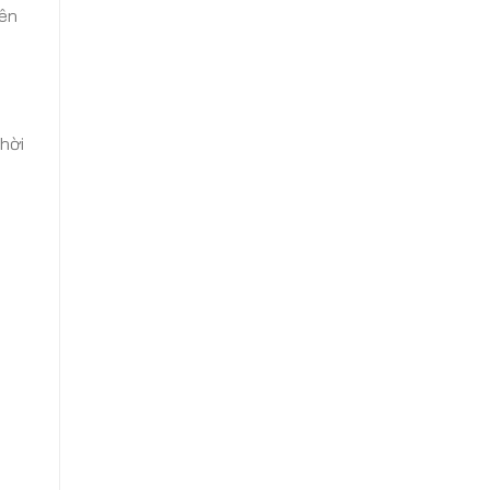
lên
hời