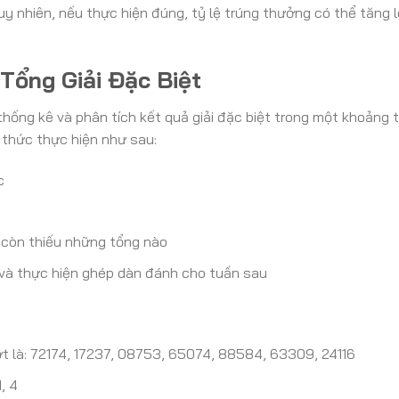
uy nhiên, nếu thực hiện đúng, tỷ lệ trúng thưởng có thể tăng 
ổng Giải Đặc Biệt
thống kê và phân tích kết quả giải đặc biệt trong một khoảng t
 thức thực hiện như sau:
c
 còn thiếu những tổng nào
 và thực hiện ghép dàn đánh cho tuần sau
ượt là: 72174, 17237, 08753, 65074, 88584, 63309, 24116
1, 4