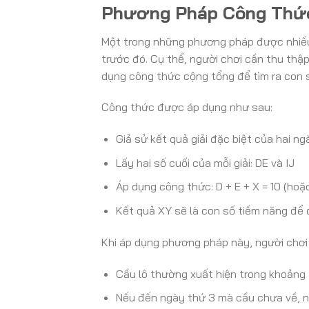
Phương Pháp Công Thức 
Một trong những phương pháp được nhiều 
trước đó. Cụ thể, người chơi cần thu thập 
dụng công thức cộng tổng để tìm ra con 
Công thức được áp dụng như sau:
Giả sử kết quả giải đặc biệt của hai n
Lấy hai số cuối của mỗi giải: DE và IJ
Áp dụng công thức: D + E + X = 10 (hoặc
Kết quả XY sẽ là con số tiềm năng đ
Khi áp dụng phương pháp này, người chơi
Cầu lô thường xuất hiện trong khoảng 
Nếu đến ngày thứ 3 mà cầu chưa về, n