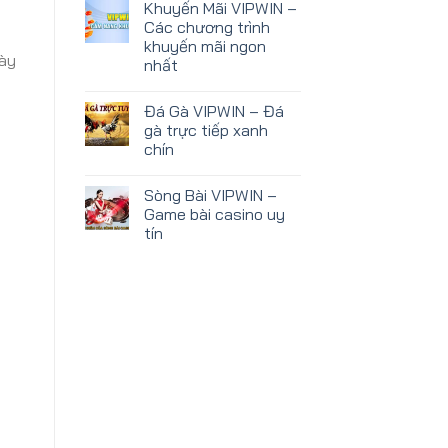
Khuyến Mãi VIPWIN –
Các chương trình
khuyến mãi ngon
gày
nhất
Đá Gà VIPWIN – Đá
gà trực tiếp xanh
chín
Sòng Bài VIPWIN –
Game bài casino uy
tín